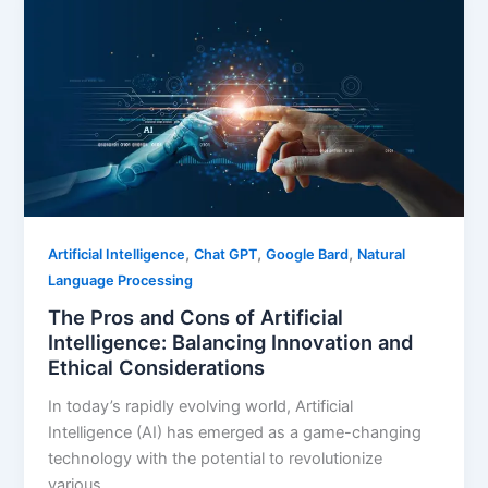
,
,
,
Artificial Intelligence
Chat GPT
Google Bard
Natural
Language Processing
The Pros and Cons of Artificial
Intelligence: Balancing Innovation and
Ethical Considerations
In today’s rapidly evolving world, Artificial
Intelligence (AI) has emerged as a game-changing
technology with the potential to revolutionize
various